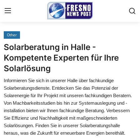
Other
Home
Solarberatung in Halle -
Contact
Kompetente Experten für Ihre
Solarlösung
Press Release
Informieren Sie sich in unserer Halle über fachkundige
Privacy Policy
Solarberatungsdienste. Entdecken Sie das Potenzial der
Solarenergie für Ihr Projekt mit unseren fachkundigen Beratern.
About
Von Machbarkeitsstudien bis hin zur Systemauslegung und -
installation bieten wir Ihnen fachkundige Beratung. Verbessern
News Network
Sie Effizienz und Nachhaltigkeit mit maßgeschneiderten
Solarlösungen. Finden Sie in unserer Solarberatungshalle
Submit Press Release
heraus, was die Zukunft für erneuerbare Energien bereithält.