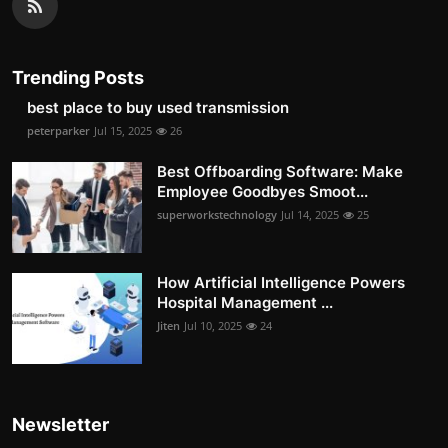
Trending Posts
best place to buy used transmission
peterparker
Jul 15, 2025
26
Best Offboarding Software: Make
Employee Goodbyes Smoot...
superworkstechnology
Jul 14, 2025
25
How Artificial Intelligence Powers
Hospital Management ...
Jiten
Jul 10, 2025
24
Newsletter