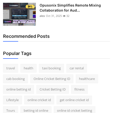
Opusonix Simplifies Remote Mixing
Collaboration for Aud...
alex
Oct 31, 2025
32
Recommended Posts
Popular Tags
travel
health
taxi booking
car rental
cab booking
Online Cricket Betting ID
healthcare
online betting id
Cricket Betting ID
fitness
Lifestyle
online cricket id
get online cricket id
Tours
betting id online
online id cricket betting