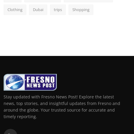
Clothing
Dubai
trips
Shopping
Stay updated with Fresno News Post! Explore the latest
news, top stories, and insightful updates from Fresno and
around the globe. Your trusted source for accurate and
timely reporting.